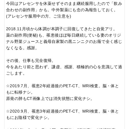
今回はアレセンサを休薬せずそのまま継続服用したので「飲み
合わせの副作用」かも。中外製薬にも念の為報告しておく。
(アレセンサ服用中の方、ご注意を)
2018.11月頃から体調が本調子に回復してきたと自覚アリ。
薬の副作用(便秘)も、罹患後ほぼ毎日継続している妻のオリジ
ナル野菜ジュースと義母自家製の黒ニンニクのお蔭で全く感じ
なくなる。感謝。
その後、仕事も完全復帰。
今をあたり前と思わず、謙虚、感謝、積極的の心を意識して過
ごします。
☆2019.7月、罹患2年経過後のPET-CT、MRI検査。脳・体と
もに転移ナシ。
原発の肺もCT画像上では消失状態に変化ナシ。
☆2020.9月、罹患3年経過後のPET-CT、MRI検査。脳・体と
もにお陰様で変化ナシ。