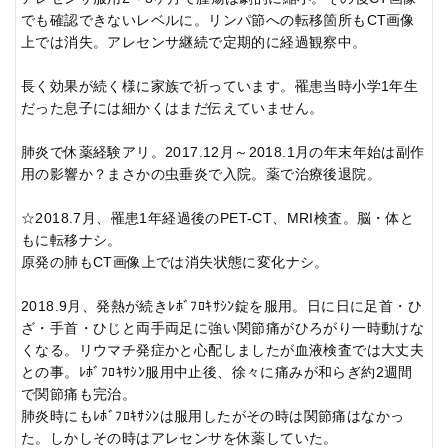
でも確認できないレベルに。リンパ節への転移箇所もCT画像
上では消失。アレセンサ継続で定期的に経過観察中。
長く効果が続く様に家族で祈っています。罹患当時小学1年生
だった息子には細かくはまだ伝えていません。
肺炎で休薬経験アリ。2017.12月～2018.1月の年末年始は副作
用の影響か？まさかの虫垂炎で入院。薬で治療後退院。
☆2018.7月、罹患1年経過後のPET-CT、MRI検査。脳・体と
もに転移ナシ。
原発の肺もCT画像上では消失状態に変化ナシ。
2018.9月、発熱が続きﾚﾎﾞﾌﾛｷｻｼﾝ錠を服用。日に日に足首・ひ
ざ・手首・ひじと両手両足に強い関節痛がひろがり一時動けな
くなる。リウマチ発症かと心配しましたが血液検査では大丈夫
との事。ﾚﾎﾞﾌﾛｷｻｼﾝ服用中止後、徐々に痛みが和らぎ約2週間
で関節痛も完治。
肺炎時にもﾚﾎﾞﾌﾛｷｻｼﾝは服用したがその時は関節痛はなかっ
た。しかしその時はアレセンサを休薬していた。