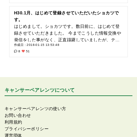
てきました。 もちろん少しの体調の変化に過敏に反応
して不安になることもありますし、長期的な思考に対
H30.1月、はじめて登録させていただいたショカツで
してどうしてもマイナスに感じてしまう事もあります
す。
が、そんな時にCPの皆様との交流の中で、現実を受け
はじめまして。ショカツです。数日前に、はじめて登
とめつつも今ある状況に謙虚に感謝できる、前向きな
録させていただきました。 今までこうした情報交換や
心の状態をつくる為の大きなきっかけになっていると
発信をした事がなく、正直躊躇していましたが、テレ
作成日 : 2018-01-15 13:53:48
あらためて感じます。 このサイトを立ち上げ、継続し
ビでキャンサーペアレンツの事を知り、思い切って登
8
51
てくださる西口様と関係者様に、心より感謝申し上げ
録してみました。 登録したとたん「応援」をしてくだ
ます。 ここでの交流を通じて学びもたくさんありまし
さる方がいてくれて、とても嬉しかったです。ありが
た。 CPの皆様のコメントは、誰もが心温かく、気遣い
とうございます。 その後、自分と近い病状の方を検索
にあふれ、優しい気持ちでいっぱいです。また誰もが
して、つながっていただけました。はじめての会話で
「何かの役に立ちたい」「誰かの為に生きたい」とい
緊張しましたが、これもとても嬉しかったです。皆さ
う気持ちが強く伝わってきます。 匿名の状態でここま
ん心温かな人たちばかりです。 いろいろな方々の状況
キャンサーペアレンツについて
での環境が生まれている事を考えると、人の「性善
やコメントを見させていただくと、共感したり、涙し
説」を信じたくなり嬉しくなります。 また同じ「ガン
たり、現実を突きつけられて怖くなる事も正直たくさ
と子ども」という共通の立場の人との交流は、やはり
んありました。が、それ以上に文字通り懸命に向き合
キャンサーペアレンツの使い方
心が癒されます。きっと話をしながら不安や痛みを分
われている皆さんの誠実な姿に、本当に勇気と希望を
お問い合わせ
かち合えていると感じるからかもしれません。またそ
いただき励まされています。 また皆さんの為に、丁寧
利用規約
れゆえにその人の言葉は素直に心に感じ伝わるのかも
に最新の治療法やお金の事などの情報発信されている
プライバシーポリシー
しれません。 家族や友人も本当にかけがえのない存在
方もたくさんおみえになり、本当に素晴らしい仕組み
運営団体