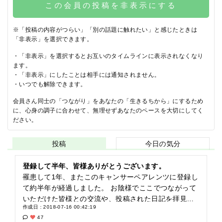
この会員の投稿を非表示にする
※「投稿の内容がつらい」「別の話題に触れたい」と感じたときは
「非表示」を選択できます。
・「非表示」を選択するとお互いのタイムラインに表示されなくなり
ます。
・「非表示」にしたことは相手には通知されません。
・いつでも解除できます。
会員さん同士の「つながり」をあなたの「生きるちから」にするため
に、心身の調子に合わせて、無理せずあなたのペースを大切にしてく
ださい。
投稿
今日の気分
登録して半年、皆様ありがとうございます。
罹患して1年、またこのキャンサーペアレンツに登録し
て約半年が経過しました。 お陰様でここでつながって
いただけた皆様との交流や、投稿された日記を拝見さ
作成日 : 2018-07-16 00:42:19
せていただきながら、少しずつですが自身の「ガン」
47
を受け入れ、向き合い、日常として付き合う様になっ