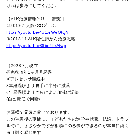
ければ参考にしてください
【ALK治療情報(ｾﾐﾅｰ・講義)】
①2019.7 大阪ｵﾝｺﾛｼﾞｰｾﾐﾅｰ
https://youtu.be/4o1xrWeOtQY
②2018.11 ALK陽性肺がん治療戦略
https://youtu.be/66be4brAfwg
（2026.7月現在）
罹患後 9年1ヶ月月経過
※アレセンサ継続中
3年経過頃より勝手に半分に減薬
6年経過頃よりさらによい加減に調整
(自己責任で判断)
お蔭様で元気に働いております。
この罹患後の期間に、子どもたちの進学や就職、結婚、トラブ
ル時に、ささやかですが相談にのる事ができるのが本当に嬉く
有り難く感じます。