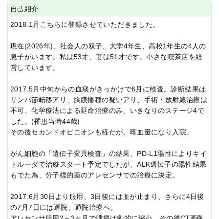
自己紹介
2018.1月こちらに登録させていただきました。
現在(2026年)、社会人の双子、大学4年生、高校1年生の4人の
息子がいます。私は53才、妻は51才です。小さな喫茶店を経
営しています。
2017.5月中旬からの血痰がきっかけで6月に検査。診断結果は
リンパ節転移アリ、胸膜播種の疑いアリ、手術・放射線治療は
不可、化学療法による延命治療のみ、いきなりのステージ4で
した。(罹患当時44歳)
その後セカンドオピニオンも経たが、喀血量になり入院。
がん細胞の「遺伝子変異検査」の結果、PD-L1陽性によりキイ
トルーダで治療スタート予定でしたが、ALK遺伝子の陽性結果
もでた為、分子標的薬のアレセンサでの治療に決定。
2017.6月30日より服用、3日後には血が止まり、さらに4日後
の7月7日には退院、通院治療へ。
アレセンサ服用2～3ヶ月で腫瘍は劇的に縮小。その後CT画像