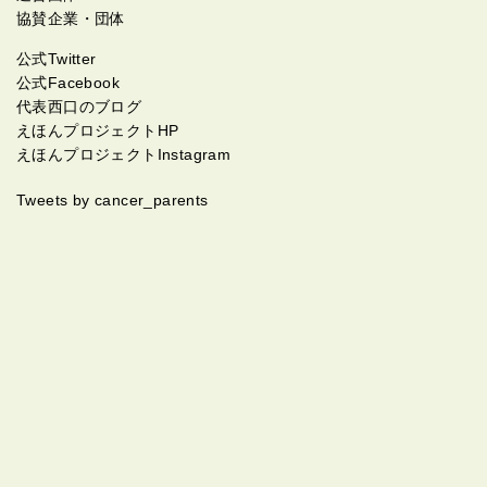
ですが、この同じ立場の方々と共有できる環境もとて
だと感動しております。 私は「名前」と違い、皆さん
協賛企業・団体
も大切に思います。 また「ガン」だけではないと思い
の様に賢くはないですが、ここに参加している皆さん
公式Twitter
ますが、その人の「体の病状」と「心の状態」は必ず
の姿勢を見させていただいたお蔭で、少しでもよいの
公式Facebook
しもイコールではないという事もあらためて学びまし
で私にも何かできる事がないかと具体的に考えてみる
代表西口のブログ
た。 自身も含めコメントをみていても、病状が比較的
大きなきっかけをいただきました。 まだよくわかりま
えほんプロジェクトHP
よくても不安で苦しまれている方や、その逆で病状が
せんが、とりあえず情報発信をオープン(公開)にする
えほんプロジェクトInstagram
悪くても前向きに明るく元気な方もおみえになりま
ことからはじめてみようと思います。応援いただいた
す。 私自身どちらのパターンにもなりますが、なるべ
皆さんのお蔭です。本当にありがとうございます。
Tweets by cancer_parents
くどんな状況になっても前向きに明るくするように意
識していきます。 先月、はじめて公式の「CPの集い」
に参加させていただきました。(途中からの参加でした
が) 正直、私は人見知りでこういった集まりに自分から
参加するなんて昔ならありえない事でしたが、参加し
てみてこの「ガンと子ども」という共通性が、ここま
で初対面の人との壁を低くさせる事に驚きでした
(笑)。 ぜひまだ正式にこのキャンサーペアレンツに登
録されていない方、登録しているがつながりを遠慮し
ている方、「CPの集い(勉強会・交流会・オフ会)」に
参加した事がない方がおみえでしたら、心よりオスス
メ致します。 長文失礼致しました。 読んでいただいた