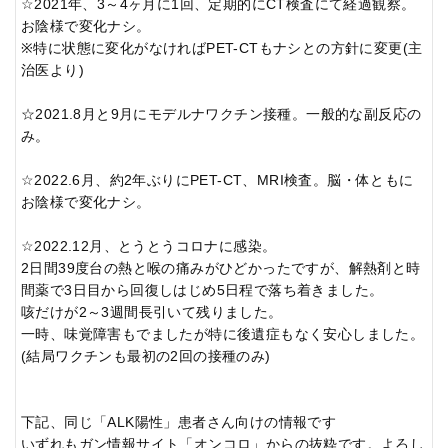
☆2021年、3～4ヶ月に1回、定期的にCT検査にて経過観察。
お陰様で変化ナシ。
※特に状態に変化がなければPET-CTもナシとの方針に変更(主
治医より)
☆2021.8月と9月にモデルナワクチン接種。一般的な副反応の
み。
☆2022.6月、約2年ぶりにPET-CT、MRI検査。脳・体ともに
お陰様で変化ナシ。
☆2022.12月、とうとうコロナに感染。
2日間39度台の熱と喉の痛みがひどかったですが、解熱剤と時
間薬で3日目から回復しはじめ5日程で落ち着きました。
咳だけが2～3週間長引いて残りました。
一時、味覚障害もでましたが特に後遺症もなく安心しました。
(結局ワクチンも最初の2回の接種のみ)
下記、同じ「ALK陽性」患者さん向けの情報です
いずれもガン情報サイト「オンコロ」からの抜粋です。よろし