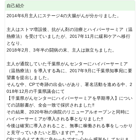
自己紹介
2014年6月主人にステージ4の大腸がんが分かりました。
主人はストマ増設後、抗がん剤の治療とハイパーサーミア（温
熱療法）を受けていましたが、2017年11月に緩和ケアへ移行
となり、
2018年2月、3年半の闘病の末、主人は旅立ちました。
主人が通院していた千葉県がんセンターにハイパーサーミア
（温熱療法）を導入する為に、2017年9月に千葉県知事宛に要
望書を提出しました。
そんな中、CPで奇跡の出会いがあり、署名活動を進める中、2
018年12月の千葉県議会にて
【千葉県がんセンターにハイパーサーミアを早期導入】につい
ての請願書が、全会一致で採択されました‼️
その結果、2020年秋の病院のリニューアルオープンと同時に
ハイパーサーミアが導入される事となりました‼️
今後は確実に導入されること、無事に稼働される事をしっかり
と見守っていきたいと思います(*^_^*)
CPに出会えて本当に良かったです✨心から感謝をしておりま