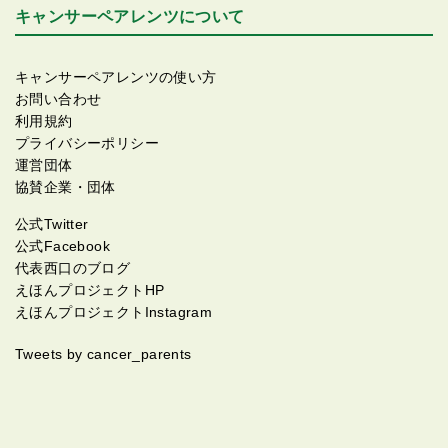
キャンサーペアレンツについて
もありません。1人でも多くの癌患者の方に治療が受け
も期待できる治療器です！が、千葉県には治療を受け
られる様になります様に?‼️ 詳細についてはこちらを見
られる病院が1つもありません。1人でも多くの癌患者
て下さいね✨ ハイパーサーミア学会 http://www.jsho.j
の方に治療が受けられる様になります様に?‼️ 詳細につ
キャンサーペアレンツの使い方
p/index.php?option=com_content&view=category&la
いてはこちらを見て下さいね✨ ハイパーサーミア学会
お問い合わせ
yout=blog&id=33&Itemid=46 がんサポート 保険適用
http://www.jsho.jp/index.php?option=com_content&vi
利用規約
の温熱療法について https://gansupport.jp/article/treat
ew=category&layout=blog&id=33&Itemid=46 がんサ
プライバシーポリシー
ment/alternative/extra02/15690.html がんサポート
ポート 保険適用の温熱療法について https://gansupp
運営団体
温熱療法の歴史.効果について https://gansupport.jp/ar
ort.jp/article/treatment/alternative/extra02/15690.htm
協賛企業・団体
ticle/treatment/alternative/extra02/15640.html
l がんサポート 温熱療法の歴史.効果について https://
gansupport.jp/article/treatment/alternative/extra02/1
公式Twitter
5640.html 今まで活動してきた事が現実となりつつあ
公式Facebook
ります✨この日記を通して、1人でも多くの方に希望が
代表西口のブログ
届けられたら良いなと切に願っております? 現在闘病
えほんプロジェクトHP
されていらっしゃる皆様、どうか無理なさらずに、ご
えほんプロジェクトInstagram
自分の好きなこと、楽しい事をされて、体がお辛くて
も心だけは明るく前向きに過ごされて下さいね?✨心に
Tweets by cancer_parents
希望があれば必ず乗り越えていけると信じています?
闘病を支えていらっしゃるご家族の皆様。 日々、大変
な事があるかと思いますが、1日5分でもホッと一息つ
ける時間をご自分に作ってあげて下さいね?✨周りの方