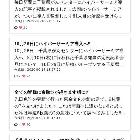
毎日新聞に千葉県がんセンターにハイパーサーミア導
入の記事が掲載されました‼️ 念願のハイパーサーミア
が、ついに導入＆稼働します‼️1人目の治療を受けられ
作成日 : 2020-10-16 21:52:17
る方も決まり、夢が叶ったのだと日に日に実感してい
29
ます。 私の主人は約3年前に癌で亡くなりましたが、
当時は千葉県にハイパーサーミアの治療を受けられる
病院が1つもなく、毎週往復5時間掛けて埼玉の病院ま
10月26日にハイパーサーミア導入へ‼️
で約8ヶ月、通院していました。 主人の体の負担を少
10月26日 千葉県がんセンターにハイパーサーミア導
しでもなくしたいとの一心で、私のワガママな思いか
入へ‼️ 9月10日(木)に行われた千葉県知事の定例記者会
ら始まった活動でしたが、沢山の奇跡的な素晴らしい
見において、10日26日に新棟がオープンする千葉県が
作成日 : 2020-09-14 18:57:50
出会いがあったり、沢山の皆様のご理解とご協力を頂
んセンターに、ハイパーサーミアが導入される事が発
2
27
く事ができ、ついに実現に至りました✨ 主人は亡くな
表されました‼️ 今まで行ってきたことがついに実を結
ってしまいましたが、天国から、いつもの様に優しい
びました‼️ こんなに嬉しい事はありません✨ これも、
笑顔で頑張ったね！と見守ってくれていると思います
ご理解ある皆様にご協力を頂きましたお陰様です?✨署
全ての皆様に奇跡✨が起きます様に?
✨ 1人でも多くの方の命を救う事が出来ます様、心か
名活動や、様々にご協力、ご尽力頂きました皆様、本
先日免許の更新で行った東金文化会館の庭で、6枚葉
ら願っています✨ ご理解とご協力を頂きました皆様、
当にありがとうございました?✨ 1人でも多くの癌患者
の?を見つけました✨ これは奇跡✨に違いない‼️と思っ
本当にありがとうございました‼️ 心から感謝しており
の方にハイパーサーミアをご利用頂き、命が救われる
た私は早速6枚葉の?の意味について調べてみました‼️
作成日 : 2020-07-21 10:47:41
ます?
事を心から祈っております?‼️ キャンサーペアレンツに
そしたらなんと‼️素晴らしい幸運であるということが書
4
40
出会わなければ、実現出来ない事でした‼️こちらのサイ
いてありました?? それをシェアさせて頂きたいと思い
トに出会い、心から感謝しております✨ 亡くなった主
ます? ●６つ葉は６枚の葉それぞれ愛・希望・健康・智