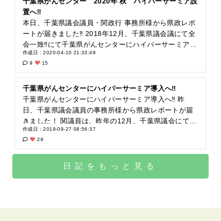
人も天国から見守ってくれていると思います?✨ 知事
恵・名誉・財運。６枚で地位・名声だそうです✨ 東金
千葉県がんセンター 2020年 秋 ハイパーサーミア設
の定例記者会見にて⬇︎ https://www.pref.chiba.lg.jp/kou
文化会館は、生前主人が勤めていた職場でもあり、
置へ‼️
hou/chijishitsu/teirei/r2/200910.html ハイパーサーミ
「いつも見守っているよ✨」というメッセージを貰っ
本日、千葉県議会議員・関政行 事務所様から県政レポ
アについて⬇︎ ハイパーサーミア学会 http://www.jsho.j
た様な気がして心がほっこりしました☺️? いよいよ千
ートが届きました‼️ 2018年12月、千葉県議会議にて全
p/index.php?option=com_content&view=category&la
葉県がんセンターは、秋のリニューアルオープンと同
会一致‼️にて千葉県がんセンターにハイパーサーミアが
作成日 : 2020-04-10 21:33:49
yout=blog&id=33&Itemid=46 がんサポート 保険適用
時にハイパーサーミアが導入されます✨ これは、私
導入される事が決議されました。 関議員は、2018年の
9
15
の温熱療法について https://gansupport.jp/article/treat
の人生にとってはとても大きな1つの奇跡✨となりまし
12月、千葉県議会にて 『千葉県がんセンターに電磁温
ment/alternative/extra02/15690.html がんサポート
た? 主人は旅立ってしまいましたが、きっと天国から
熱治療器（ハイパーサーミア）の導入の請願』を提出
温熱療法の歴史.効果について https://gansupport.jp/ar
いつものように、優しい笑顔で「はぁーこ。良かった
して頂いた議員さんです。 2万人以上の皆様の直筆署
千葉県がんセンターにハイパーサーミア導入へ‼️
ticle/treatment/alternative/extra02/15640.html 千葉県
ね?✨」といって見守ってくれていると思います? 1人
名と3千人以上のネットの署名の応援を頂きました皆
千葉県がんセンターにハイパーサーミア導入へ‼️ 昨
がんセンターホームページ⬇︎ https://www.pref.chiba.l
でも多くの方の命を救う事が出来たら良いなと心から
様、本当にありがとうございました✨ 関まさゆき オ
日、千葉県議会議員の事務所様から県政レポートが届
g.jp/byouin/press/2020/gacopen.html
願っています? これを見たお一人お一人に素晴らしい
フィシャルサイト 県政新聞第25号 https://s169a824
きました！ 関議員は、昨年の12月、千葉県議会にて
作成日 : 2019-09-27 08:56:37
奇跡✨ が起きます様に✨ https://sekirinzan.ti-da.net/e
467e8a66f.jimcontent.com/download/version/158562
『千葉県がんセンターに電磁温熱治療器（ハイパーサ
29
9904093.html https://cancer-parents.com/users/1024
0510/module/13638654488/name/%E7%9C%8C%E
ーミア）の導入の請願』を提出して頂いた議員さんで
485
6%94%BF%E5%A0%B1%E5%91%8A%E6%96%B0%
す。 2万人以上の皆様の直筆署名と3千人以上のネット
E8%81%9E%E7%AC%AC%EF%BC%92%EF%BC%9
の署名の応援を頂きました皆様、本当にありがとうご
日記をもっと見る
5%E5%8F%B7.pdf ハイパーサーミアは、平成2年に国
ざいました✨ いよいよ、来年の千葉県がんセンターへ
で保険適用が認められている癌の治療器で、癌の患部
の導入に向けて動き出しています！ ハイパーサーミア
を温める事で、癌細胞の縮小や抗がん剤の副作用の軽
は、平成2年に国で保険適用が認められている癌の治療
減、引いては抗がん剤の量を減らす事も期待できる治
器で、癌の患部を温める事で、癌細胞の縮小や抗がん
療器です‼️が、千葉県には治療を受けられる病院が1つ
剤の副作用の軽減、引いては抗がん剤の量を減らす事