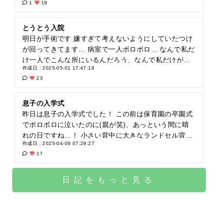
1
19
らい前回より回復も大分いいです、 ありがたいです…
術後当日は寝たきり、安定剤入れてもらう 二日目は少
し歩けるけれど、精神的に落ち着かずにまた安定剤、
とうとう入院
そのせい？一日中寝てました 三日目からはだいぶ元気
明日が手術です 嫌すぎて考えないようにしていたつけ
になってきました そして明日の六日に退院です 泣き虫
が回ってきてます… 病室で一人ボロボロ… なんで私だ
な私ですが、やっぱり沢山泣きましたがなんっとか家
け一人でこんな所にいるんだろう、なんで私だけが痛
作成日 : 2025-05-01 17:47:18
に帰れそうです、よかった… でもこれからがほんとう
い思いしなきゃいけないんだろうって考えてしまっ
23
の始まり… とったものは本当にがんだったのか、がん
て… 病院は非日常すぎます 早く現実に戻りたい… 子
ならばどこからのがんなのか、抗がん剤はどうするの
供のいる家に帰りたい 明日は手術の不安と戦って、目
か… 術後落ち着いて病理が出たころからがまたもうひ
覚めたら痛みと孤独と時間と戦って… 今から辛いです
息子の入学式
とつの山場ですね、 一つ一つ乗り越えていきます 今日
こんな泣き虫野郎ですがなんとか乗りきっていきたい
昨日は息子の入学式でした！ この前は保育園の卒園式
はこどもの日、旦那が三人のこどもを連れて動物園に
です…
でボロボロに泣いたのに(親が笑)、あっという間に晴
行ってくれてます ありがとう、私も少し行きたかった
れの日ですね…！ 小さい背中に大きなランドセル背負
作成日 : 2025-04-09 07:29:27
よ…！ ごめんよ、こどもたち…！
ってふらふらと頑張る姿を見るとぐっとくるものがあ
17
ります…！ ところで、六歳って歌知ってますか？ こ
れ、卒園式で子どもたちが歌ってくれたんですけど、
もうほんとにボロボロ泣かされました…！！！ 病気の
日記をもっと見る
お母さんである私は特になんか刺さっちゃって… とり
あえず今日は小学校初日！！ もうすぐ小学校のお姉さ
んが迎えに来てくれます！ 頑張って行ってきてね！！