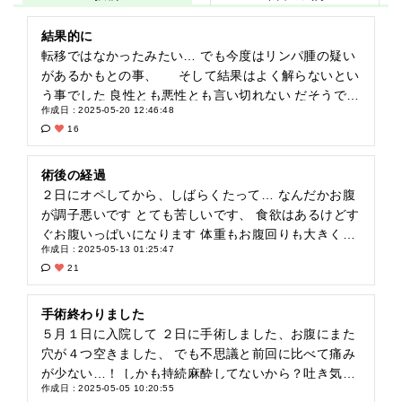
結果的に
転移ではなかったみたい… でも今度はリンパ腫の疑い
があるかもとの事、 そして結果はよく解らないとい
う事でした 良性とも悪性とも言い切れない だそうです
作成日 : 2025-05-20 12:46:48
そんな事あるんだ…… ここから血液内科の経過観察も
16
始まります 現在産婦人科、乳腺外科、消化器外科、甲
状腺内科と通ってるのに 更にもう１科… 病院通い頑張
ります
術後の経過
２日にオペしてから、しばらくたって… なんだかお腹
が調子悪いです とても苦しいです、 食欲はあるけどす
ぐお腹いっぱいになります 体重もお腹回りも大きくな
作成日 : 2025-05-13 01:25:47
りました… つまり、これって腹水たまってる？ リンパ
21
節取ったからお腹にたまるかもと旦那が説明受けてた
みたいだけど、 にしても苦しい… 妊娠してるみたいだ
よ… 明日ドクターに聞いてきます！ 西部医療センター
手術終わりました
連休明けで人がすごいみたいですが… 頑張っていって
５月１日に入院して ２日に手術しました、お腹にまた
きます 苦しい……！
穴が４つ空きました、 でも不思議と前回に比べて痛み
が少ない…！ しかも持続麻酔してないから？吐き気も
作成日 : 2025-05-05 10:20:55
全然ないです、それだけでこんなに違うんだというぐ