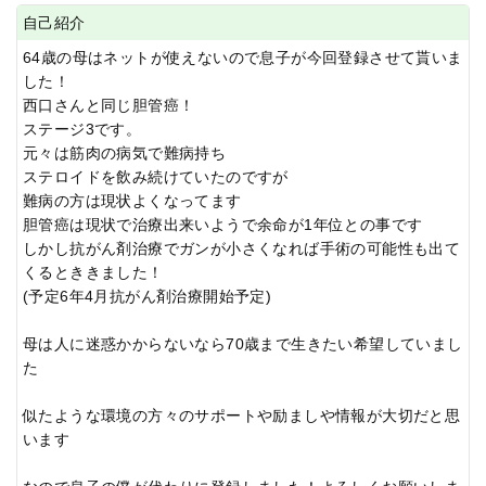
自己紹介
64歳の母はネットが使えないので息子が今回登録させて貰いま
した！
西口さんと同じ胆管癌！
ステージ3です。
元々は筋肉の病気で難病持ち
ステロイドを飲み続けていたのですが
難病の方は現状よくなってます
胆管癌は現状で治療出来いようで余命が1年位との事です
しかし抗がん剤治療でガンが小さくなれば手術の可能性も出て
くるとききました！
(予定6年4月抗がん剤治療開始予定)
母は人に迷惑かからないなら70歳まで生きたい希望していまし
た
似たような環境の方々のサポートや励ましや情報が大切だと思
います