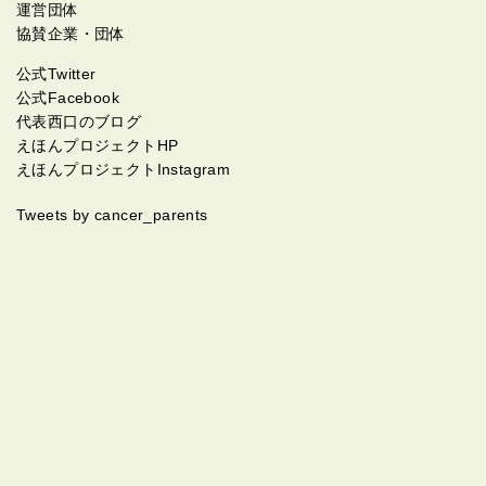
れから母を旅行に連れて行く予定です！ 母が抗がん剤
運営団体
治療を初めたら出来なくなる事もあるとの事で4月まで
協賛企業・団体
は抗がん剤治療は開始しないとの事です ※手術は現状
公式Twitter
出来ないらしです (抗がん剤で腫瘍が小さくなれば手術
公式Facebook
の可能性もあるようです) 母にはこのサイトの事を簡単
代表西口のブログ
に説明しました！僕自身このサイトを知ったのが昨日
えほんプロジェクトHP
で 全然わからないのですが 皆さんの日記を読ませて頂
えほんプロジェクトInstagram
きとても元気と希望がわいて来ました！ 是非皆さんの
お力を貸して下さい 母は4月から抗がん剤治療を受け
Tweets by cancer_parents
る事になると思います！ 是非母に抗がん剤の副作用の
時のアドバイス等を教えて頂けると助かります 母はネ
ットが使えずやり方もわからないのですが僕がしっか
り教えておくので皆さんよろしくお願いします ちなみ
に父もとても体調悪くご飯も食べれてなく明日病院に
検査にいきます 僕自身も情けない話ですが色々ショッ
クがかさなり記憶もあいまいな所も多く、文面も支離
滅裂にで伝わらない事もあるかも知れませんがよろし
くお願いします！！