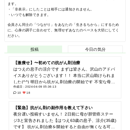
ます。
・「非表示」にしたことは相手には通知されません。
・いつでも解除できます。
会員さん同士の「つながり」をあなたの「生きるちから」にするため
に、心身の調子に合わせて、無理せずあなたのペースを大切にしてく
ださい。
投稿
今日の気分
【激痩せ】〜初めての抗がん剤治療
はつえの息子の涼介です まずは皆さん、沢山のアドバ
イスありがとうございます！！ 本当に沢山助けられま
した(^^) 明日から抗がん剤治療の開始です 不安な母の
作成日 : 2024-04-09 05:36:13
為に家族、職場の親しかった皆が寄せ書き書いてくれ
10
18
ました！ 凄くパワーをもらえたようです(^^) 母は肝内
胆管ガンステージ3 ガンの場所が悪く現状手術不可能
です 抗がん剤治療の結果次第では手術の可能性も出て
【緊急】抗がん剤の副作用を教えて下さい
くるとの事 初めはガンの切除手術しか方法は無いと思
夜分遅い投稿すいません！ 2日前に母が胆管癌ステー
っていた手術ですが ・重粒子線治療 ・生体移植 出来
ジ3と宣告されました【はつえ63歳の息子、涼介(35歳)
る可能性は低くても『新しい手段』として知る事が出
です】 抗がん剤治療を開始すると自由が無くなる可能