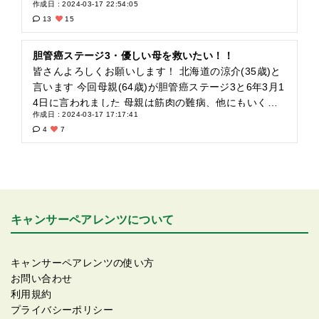
作成日 : 2024-03-17 22:54:05
来て少し明るい話題も増えました しかし それ以前（手
性があると思い仕事を5日休みを頂き、母の行きたい所
13
15
術）にもっと大切な事気付きました 母の体重です 母は
へ旅行へ行きます しかし 先程母の友人の葬式があり
元々痩せ型で ここ2年位は３７キロ台をキープしてい
｢母の友人の妹もガンで抗がん剤をやっている｣と聞い
たそうなのですが 現在体重は３５キロです ご飯も少量
たようです すると｢・皮膚の異常・味覚の異常・横に
胆管癌ステージ3・優しい母を救いたい！！
ずつしか食べられません 理由→『朝は調子良いが・ご
なって寝ている時間がほとんど｣と言う話を聞いて凄く
皆さんよろしくお願いします！ 北海道の涼介(35歳)と
飯食べるとムカムカする、夜は調子悪い』 なのでほと
怖がっていて 旅を楽しめるような状況では無くどうに
言います 今回母親(64歳)が胆管癌ステージ3と6年3月1
んど食べられません とても気になって色々調べると
かしたいと思っています 特に初回は抗がん剤の量も多
4日に言われました 母親は筋肉の難病、他にもいくつ
作成日 : 2024-03-17 17:17:41
【悪液質】と言うのが原因なのでは？ と思いました 治
く副作用が強く出るようで 少しでも安心させてあげら
かの病気を乗り越えてこれました 現在母に孫ができま
4
7
療の薬もあるようですが母は対象では無さそうで、対
れる情報等があればとても助かります！ 初回の抗がん
した 母には生きがいがあります 64歳の母親は｢70歳ま
策も難しいみたいです 手術方法ばかりに気を取られて
剤はどんな感じだったのか？ 等のお話も頂けるととて
で生きたい｣これが母の願いでした 病気にかかる前か
手術に備える『基礎体力』『食事』にあまり気を使え
も助かります！ 全てが急の事でお願い事ばかりで迷惑
らの母の気持ちです 70歳以降まで生きると人に迷惑を
ていませんでした！ 今後はまず基礎体力アップの為の
かけて本当に皆様すいません！ 抗がん剤の痛みについ
かけるからという母の想いからです 認知症の母をずっ
・運動 ・食事 を慎重に考えようと思います そして悪
て安心出来るよう話等あればよろしくお願いします
と面倒みてきて、認知症の母が去年施設に入り これか
液質は難しい問題なのですが、改善された例もあるよ
らやっと自由が聞くというタイミングでした 本当に優
キャンサーペアレンツについて
うなので今後調べてみます！ 『体重減少と食欲不振の
しい人です なので 僕は母親が70歳まで生きれるよう
対策方法』 何か良い手段はないかととても悩んでます
なんとかしたくて必死にもがいてます！ そして西口さ
なのでまずは明日の抗がん剤治療の前に先生とは相談
んの動画をYouTubeでみつけてこのサイトに出会いま
キャンサーペアレンツの使い方
してみますが 皆さんからの良い経験のお話があれば凄
した！ もし可能ならば同じ病気でなにか参考になる事
お問い合わせ
く聞きたいです‼ またまたお願いばかりですいません
があるかも知れないので情報共有して頂けるととても
利用規約
（笑） それでわ失礼します！
助かります！ 母のガンを知り僕は5日間休みを頂きこ
プライバシーポリシー