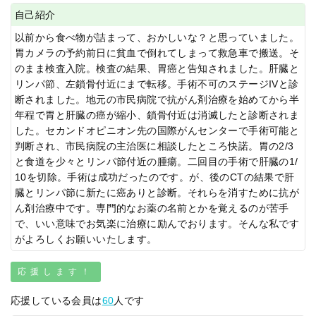
自己紹介
以前から食べ物が詰まって、おかしいな？と思っていました。
胃カメラの予約前日に貧血で倒れてしまって救急車で搬送。そ
のまま検査入院。検査の結果、胃癌と告知されました。肝臓と
リンパ節、左鎖骨付近にまで転移。手術不可のステージIVと診
断されました。地元の市民病院で抗がん剤治療を始めてから半
年程で胃と肝臓の癌が縮小、鎖骨付近は消滅したと診断されま
した。セカンドオピニオン先の国際がんセンターで手術可能と
判断され、市民病院の主治医に相談したところ快諾。胃の2/3
と食道を少々とリンパ節付近の腫瘍。二回目の手術で肝臓の1/
10を切除。手術は成功だったのです。が、後のCTの結果で肝
臓とリンパ節に新たに癌ありと診断。それらを消すために抗が
ん剤治療中です。専門的なお薬の名前とかを覚えるのが苦手
で、いい意味でお気楽に治療に励んでおります。そんな私です
がよろしくお願いいたします。
応援します！
応援している会員は
60
人です