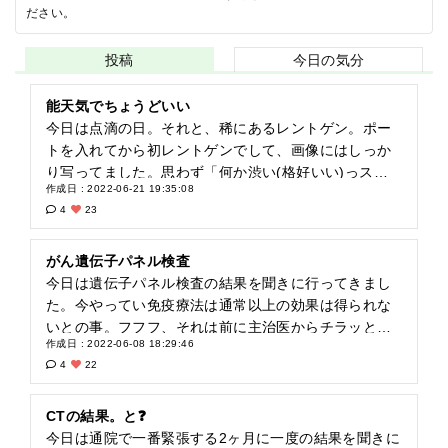
ださい。
投稿
今日の気分
能天気でちょうどいい
今日は点滴の日。それと、稀にあるレントゲン。ポー
トを入れてから初レントゲンでして、画像にはしっか
り写ってました。思わず「何か渋い(格好いい)っスね
作成日 : 2022-06-21 19:35:08
～」って先生に言っちゃった。先生見たら苦笑い(笑)
4
23
がん遺伝子パネル検査
今日は遺伝子パネル検査の結果を聞きに行ってきまし
た。今やってい免疫療法は通常以上の効果は得られな
いとの事。フフフ、それは前に主治医からチラッと聞
作成日 : 2022-06-08 18:29:46
いたさ?私の今の状態により効き目のある治療が無いわ
4
22
けではないが、まだ臨床実験段階であるということ。
受けれるのが東京であること。採血など検査の頻度の
多さからマンスリー的な出張であること。ムム( ﾟεﾟ；)
CTの結果。と❓
そこまで期待はしてなかったがなんだこの結果は?た
今日は通院で一番緊張する2ヶ月に一度の結果を聞きに