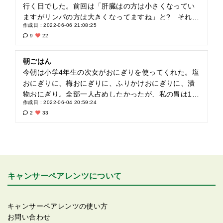
だ、遺伝性では無かった事が唯一の救いでした。遺伝
行く日でした。前回は「肝臓はの方は小さくなってい
性かどうかの検査も兼ねてある事に関しては私一人し
ますがリンパの方は大きくなってますね」と? それか
作成日 : 2022-06-06 21:08:25
か知りません。遺伝性だったとしても、結果はお墓ま
ら免疫療法に切り替えて初なので余計に緊張が?結果は
9
22
で持っていくつもりでしたし、遺伝性ではなかったこ
かなり小さくなっていました。よかったぁ。と、同時
とも妻にいうつもりはありません。それが正解かはわ
にパネル検査の結果も出ていて、私の容態には免疫療
かりませんが?
法はあまり効かないとの事。先生も私も❓❓フフフ、し
朝ごはん
かし私は分かってますよ。毎朝飲んでるスロージュー
今朝は小学4年生の次女がおにぎりを使ってくれた。塩
サーで作る人参ジュース。野菜多めの塩分控えめの食
おにぎりに、梅おにぎりに、ふりかけおにぎりに、漬
事。先生方ばかりに頼ってちゃ申し訳ないので。と、
物おにぎり。全部一人占めしたかったが、私の胃は1/3
作成日 : 2022-06-04 20:59:24
頑張ったのが功を成したのだ。と、自分に言い聞かせ
しかないから入らない(笑)と言うか嫁さんと長女に怒
2
33
て苦手な人参ジュースを頑張るのだ‼️と? そんなこんな
られるヾ(≧∀≦*)ﾉ〃 また作ってくれるかなぁ。
言ってますが、夜中にこっそりキムチ入りのお茶漬け
を食べているのはナイショです?
キャンサーペアレンツについて
キャンサーペアレンツの使い方
お問い合わせ