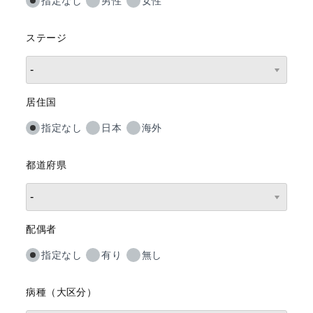
指定なし
男性
女性
ステージ
居住国
指定なし
日本
海外
都道府県
配偶者
指定なし
有り
無し
病種（大区分）