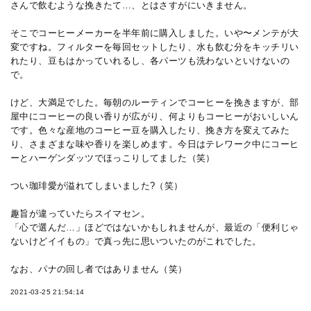
さんで飲むような挽きたて…、とはさすがにいきません。
そこでコーヒーメーカーを半年前に購入しました。いや〜メンテが大
変ですね。フィルターを毎回セットしたり、水も飲む分をキッチリい
れたり、豆もはかっていれるし、各パーツも洗わないといけないの
で。
けど、大満足でした。毎朝のルーティンでコーヒーを挽きますが、部
屋中にコーヒーの良い香りが広がり、何よりもコーヒーがおいしいん
です。色々な産地のコーヒー豆を購入したり、挽き方を変えてみた
り、さまざまな味や香りを楽しめます。今日はテレワーク中にコーヒ
ーとハーゲンダッツでほっこりしてました（笑）
つい珈琲愛が溢れてしまいました?（笑）
趣旨が違っていたらスイマセン。
「心で選んだ…」ほどではないかもしれませんが、最近の「便利じゃ
ないけどイイもの」で真っ先に思いついたのがこれでした。
なお、パナの回し者ではありません（笑）
2021-03-25 21:54:14