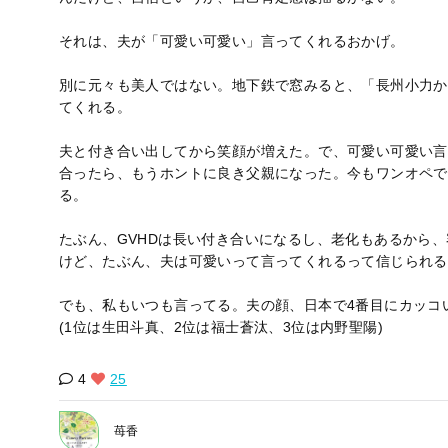
それは、夫が「可愛い可愛い」言ってくれるおかげ。
別に元々も美人ではない。地下鉄で窓みると、「長州小力か
てくれる。
夫と付き合い出してから笑顔が増えた。で、可愛い可愛い言
合ったら、もうホントに良き父親になった。今もワンオペで
る。
たぶん、GVHDは長い付き合いになるし、老化もあるから
けど、たぶん、夫は可愛いって言ってくれるって信じられる
でも、私もいつも言ってる。夫の顔、日本で4番目にカッコ
(1位は生田斗真、2位は福士蒼汰、3位は内野聖陽)
4
25
苺香