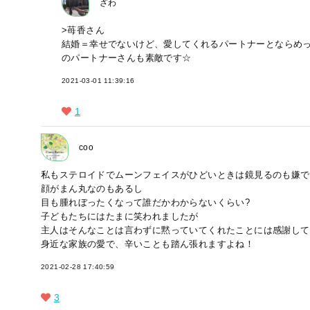
ざわ
>苺香さん
結婚＝幸せでないけど、愛してくれるパートナーとならめっち
のパートナーさんも素敵です☆
2021-03-01 11:39:16
1
coo
私もステロイドでムーンフェイスがひどいときは鏡見るのも嫌で
顔がまん丸なのもあるし
目も腫れぼったくなって誰だかわからないくらい?
子どもたちにはたまに笑われましたが
主人はそんなことは言わずに黙っていてくれたことには感謝して
身近な家族の愛で、辛いことも踏ん張れますよね！
2021-02-28 17:40:59
3