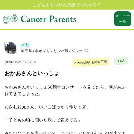
こどもをもつがん患者でつながろう
メニュー
一覧
ざわ
埼玉県 / 非ホジキンリンパ腫 / グレード4
日記
CP会員以外も閲覧可能
2019-12-31 09:39:00
おかあさんといっしょ
おかあさんといっしょ60周年コンサートを見てたら、涙があふ
れてきてしまった。
おさむお兄さん、いい曲ばっかり作りすぎ。
「子どもの頃に聞いた歌って覚えてる」
みたいなことを言っていて、にこにこぷんの3人(人？)が出てた