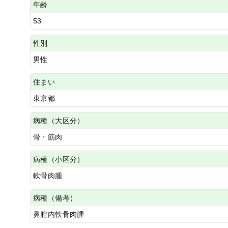
年齢
53
性別
男性
住まい
東京都
病種（大区分）
骨・筋肉
病種（小区分）
軟骨肉腫
病種（備考）
鼻腔内軟骨肉腫