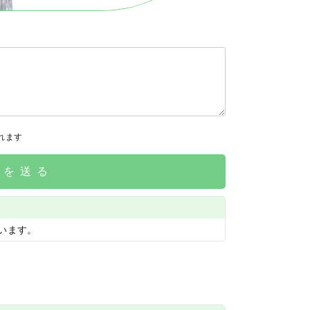
れます
請を送る
います。