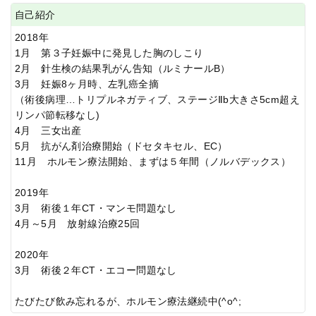
自己紹介
2018年
1月 第３子妊娠中に発見した胸のしこり
2月 針生検の結果乳がん告知（ルミナールB）
3月 妊娠8ヶ月時、左乳癌全摘
（術後病理…トリプルネガティブ、ステージⅡb大きさ5cm超え
リンパ節転移なし)
4月 三女出産
5月 抗がん剤治療開始（ドセタキセル、EC）
11月 ホルモン療法開始、まずは５年間（ノルバデックス）
2019年
3月 術後１年CT・マンモ問題なし
4月～5月 放射線治療25回
2020年
3月 術後２年CT・エコー問題なし
たびたび飲み忘れるが、ホルモン療法継続中(^o^;