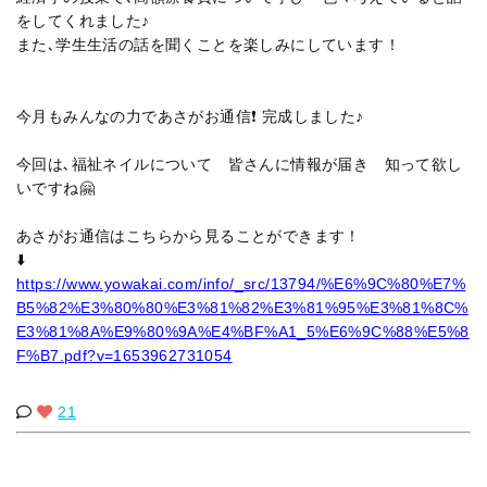
をしてくれました♪
また､学生生活の話を聞くことを楽しみにしています！
今月もみんなの力であさがお通信❗️ 完成しました♪
今回は､福祉ネイルについて 皆さんに情報が届き 知って欲し
いですね🤗
あさがお通信はこちらから見ることができます！
⬇️
https://www.yowakai.com/info/_src/13794/%E6%9C%80%E7%
B5%82%E3%80%80%E3%81%82%E3%81%95%E3%81%8C%
E3%81%8A%E9%80%9A%E4%BF%A1_5%E6%9C%88%E5%8
F%B7.pdf?v=1653962731054
21