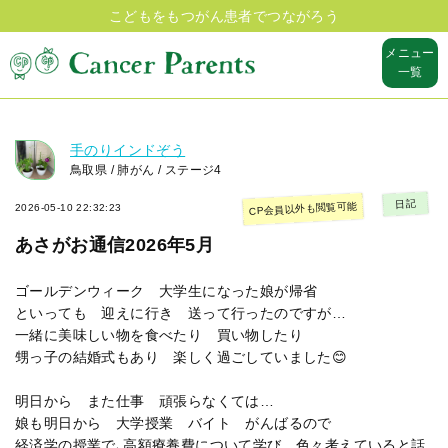
こどもをもつがん患者でつながろう
メニュー
一覧
手のりインドぞう
鳥取県 / 肺がん / ステージ4
日記
CP会員以外も閲覧可能
2026-05-10 22:32:23
あさがお通信2026年5月
ゴールデンウィーク 大学生になった娘が帰省
といっても 迎えに行き 送って行ったのですが…
一緒に美味しい物を食べたり 買い物したり
甥っ子の結婚式もあり 楽しく過ごしていました😊
明日から また仕事 頑張らなくては…
娘も明日から 大学授業 バイト がんばるので
経済学の授業で､高額療養費について学び 色々考えていると話