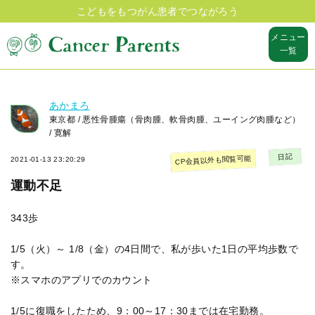
こどもをもつがん患者でつながろう
メニュー
一覧
あかまろ
東京都 / 悪性骨腫瘍（骨肉腫、軟骨肉腫、ユーイング肉腫など）
/ 寛解
日記
CP会員以外も閲覧可能
2021-01-13 23:20:29
運動不足
343歩
1/5（火）～ 1/8（金）の4日間で、私が歩いた1日の平均歩数で
す。
※スマホのアプリでのカウント
1/5に復職をしたため、9：00～17：30までは在宅勤務。