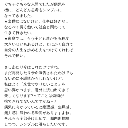
ぐちゃぐちゃな人間でしたが病気を
機に、どんどん思考もシンプルに
なってきました。
★出世欲はないけど、仕事は好きだし
なるべく長く働いて社会と関わって
生きて行きたい。
★家庭では、もう子ども達がある程度
大きいせいもあるけど、とにかく自力で
自分の人生を歩める力をつけてくれれば
それで良い。
さしあたり今はこれだけですね。
まだ再発したり余命宣告されたわけでも
ないのに不謹慎かもしれないけど、
私はよく「来世でやりたいこと」を
思い浮かべます。意外に沢山出てきて
楽しくなります?ってことは煩悩が
捨てきれてないんですかね～?
病気に向かっていると絶望感、焦燥感、
無力感に襲われる瞬間がありますよね。
それらも全部受け止めて、脳内断捨離
しつつ、シンプルに暮らしたいです。