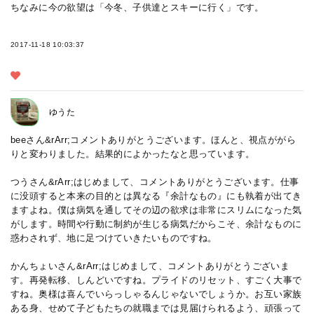
ちなみに今の欲望は「今冬、子供達とスキーに行く」です。
2017-11-18 10:03:37
ゆうた
beeさん&rArr;コメントありがとうございます。ほんと、視点ががら
りと変わりました。結果的によかったなと思っています。
つうさん&rArr;はじめまして、コメントありがとうございます。仕事
に没頭すると本来の目的とは異なる『余計なもの』にも執着が出てき
ますよね。僕は病気を通してその辺の欲求は非常にスリムになった気
がします。時間や行動に制約が生じる病気だからこそ、余計なものに
惑わされず、地に足つけていきたいものですね。
かんちょいさん&rArr;はじめまして、コメントありがとうございま
す。再発転移、しんどいですね。プライドのリセット、すごく大事で
すね。奥様は喜んでいらっしゃるんじゃないでしょうか。お互い家族
ある身、せめて子どもたちの就職までは見届けられるよう、頑張って