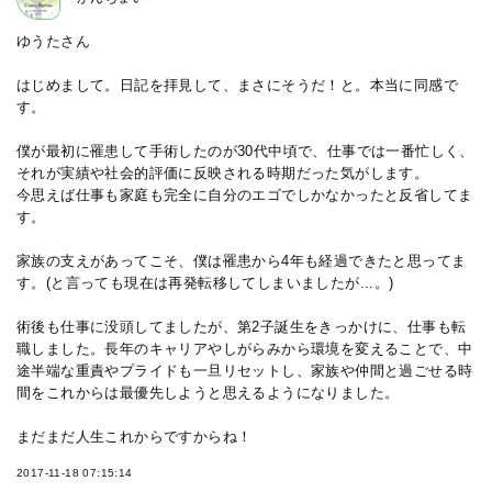
ゆうたさん
はじめまして。日記を拝見して、まさにそうだ！と。本当に同感で
す。
僕が最初に罹患して手術したのが30代中頃で、仕事では一番忙しく、
それが実績や社会的評価に反映される時期だった気がします。
今思えば仕事も家庭も完全に自分のエゴでしかなかったと反省してま
す。
家族の支えがあってこそ、僕は罹患から4年も経過できたと思ってま
す。(と言っても現在は再発転移してしまいましたが...。)
術後も仕事に没頭してましたが、第2子誕生をきっかけに、仕事も転
職しました。長年のキャリアやしがらみから環境を変えることで、中
途半端な重責やプライドも一旦リセットし、家族や仲間と過ごせる時
間をこれからは最優先しようと思えるようになりました。
まだまだ人生これからですからね！
2017-11-18 07:15:14