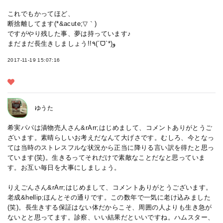
これでもかってほど、
断捨離してます(*&acute;▽｀)
ですがやり残した事、夢は持っています♪
まだまだ長生きしましょう!!٩(ˊᗜˋ*)و
2017-11-19 15:07:16
ゆうた
希実パパは漬物売人さん&rArr;はじめまして、コメントありがとうご
ざいます。素晴らしいお考えだなんて大げさです。むしろ、今となっ
ては当時のストレスフルな状況から正当に降りる言い訳を得たと思っ
ています(笑)。生きるってそれだけで素敵なことだなと思っていま
す。お互い毎日を大事にしましょう。
りえごんさん&rArr;はじめまして、コメントありがとうございます。
老成&hellip;ほんとその通りです。この数年で一気に老け込みました
(笑)。長生きする保証はない体だからこそ、周囲の人よりも生き急が
ないとと思ってます。診察、いい結果だといいですね。ハムスター、