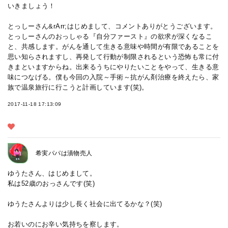
いきましょう！
とっしーさん&rArr;はじめまして、コメントありがとうございます。
とっしーさんのおっしゃる『自分ファースト』の欲求が深くなるこ
と、共感します。がんを通して生きる意味や時間が有限であることを
思い知らされますし、再発して行動が制限されるという恐怖も常に付
きまといますからね。出来るうちにやりたいことをやって、生きる意
味につなげる。僕も今回の入院～手術～抗がん剤治療を終えたら、家
族で温泉旅行に行こうと計画しています(笑)。
2017-11-18 17:13:09
希実パパは漬物売人
ゆうたさん、はじめまして。
私は52歳のおっさんです(笑)
ゆうたさんよりは少し長く社会に出てるかな？(笑)
お若いのにお辛い気持ちを察します。