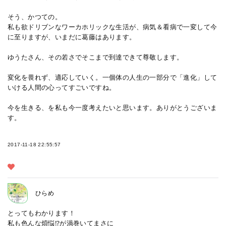
そう、かつての。
私も欲ドリブンなワーカホリックな生活が、病気＆看病で一変して今
に至りますが、いまだに葛藤はあります。
ゆうたさん、その若さでそこまで到達できて尊敬します。
変化を畏れず、適応していく。一個体の人生の一部分で「進化」して
いける人間の心ってすごいですね。
今を生きる、を私も今一度考えたいと思います。ありがとうございま
す。
2017-11-18 22:55:57
ひらめ
とってもわかります！
私も色んな煩悩⁉️が渦巻いてまさに