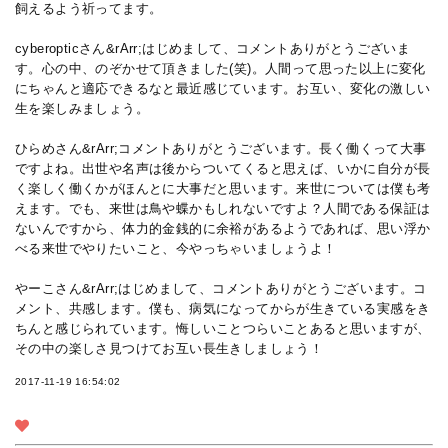
飼えるよう祈ってます。
cyberopticさん&rArr;はじめまして、コメントありがとうございま
す。心の中、のぞかせて頂きました(笑)。人間って思った以上に変化
にちゃんと適応できるなと最近感じています。お互い、変化の激しい
生を楽しみましょう。
ひらめさん&rArr;コメントありがとうございます。長く働くって大事
ですよね。出世や名声は後からついてくると思えば、いかに自分が長
く楽しく働くかがほんとに大事だと思います。来世については僕も考
えます。でも、来世は鳥や蝶かもしれないですよ？人間である保証は
ないんですから、体力的金銭的に余裕があるようであれば、思い浮か
べる来世でやりたいこと、今やっちゃいましょうよ！
やーこさん&rArr;はじめまして、コメントありがとうございます。コ
メント、共感します。僕も、病気になってからが生きている実感をき
ちんと感じられています。悔しいことつらいことあると思いますが、
その中の楽しさ見つけてお互い長生きしましょう！
2017-11-19 16:54:02