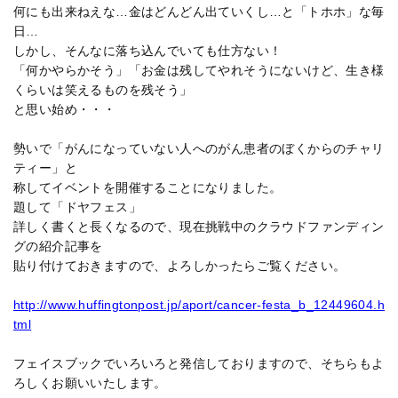
何にも出来ねえな…金はどんどん出ていくし…と「トホホ」な毎
日…
しかし、そんなに落ち込んでいても仕方ない！
「何かやらかそう」「お金は残してやれそうにないけど、生き様
くらいは笑えるものを残そう」
と思い始め・・・
勢いで「がんになっていない人へのがん患者のぼくからのチャリ
ティー」と
称してイベントを開催することになりました。
題して「ドヤフェス」
詳しく書くと長くなるので、現在挑戦中のクラウドファンディン
グの紹介記事を
貼り付けておきますので、よろしかったらご覧ください。
http://www.huffingtonpost.jp/aport/cancer-festa_b_12449604.h
tml
フェイスブックでいろいろと発信しておりますので、そちらもよ
ろしくお願いいたします。