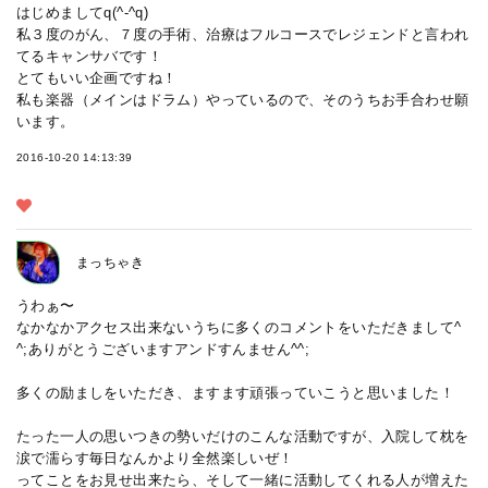
はじめましてq(^-^q)
私３度のがん、７度の手術、治療はフルコースでレジェンドと言われ
てるキャンサバです！
とてもいい企画ですね！
私も楽器（メインはドラム）やっているので、そのうちお手合わせ願
います。
2016-10-20 14:13:39
まっちゃき
うわぁ〜
なかなかアクセス出来ないうちに多くのコメントをいただきまして^
^;ありがとうございますアンドすんません^^;
多くの励ましをいただき、ますます頑張っていこうと思いました！
たった一人の思いつきの勢いだけのこんな活動ですが、入院して枕を
涙で濡らす毎日なんかより全然楽しいぜ！
ってことをお見せ出来たら、そして一緒に活動してくれる人が増えた