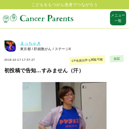
こどもをもつがん患者でつながろう
メニュー
一覧
まっちゃき
東京都 / 肝細胞がん / ステージ4
日記
CP会員以外も閲覧可能
2016-10-17 17:57:27
初投稿で告知…すみません（汗）